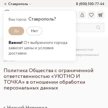
Ставрополь
8 (800) 500-77-44
Ставрополь?
Ваш город:
Да
Нет
Важно!
От выбранного города
Главная
зависят цены и условия
Политика Общества с ограниченной ответственностью
доставки.
«УЮТНО И ТОЧКА» в отношении обработкиперсональных
данных
Политика Общества с ограниченной
ответственностью «УЮТНО И
ТОЧКА» в отношении обработки
персональных данных
г. Нижний Новгород