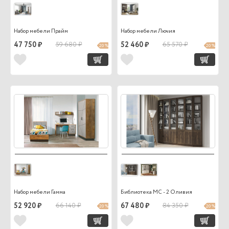
Набор мебели Прайм
Набор мебели Лючия
47 750 ₽
59 680 ₽
52 460 ₽
65 570 ₽
20 %
20 %
Набор мебели Гамма
Библиотека МС - 2 Оливия
52 920 ₽
66 140 ₽
67 480 ₽
84 350 ₽
20 %
20 %