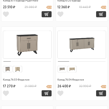
Комод 67.11 Брандо МДФ New
Комод 67.20 Брандо
23 510 ₽
29 380 ₽
12 360 ₽
15 440 ₽
20 %
20 %
Комод 76.03 Фиделия
Комод 76.04 Фиделия
17 270 ₽
21 580 ₽
26 400 ₽
32 990 ₽
20 %
20 %