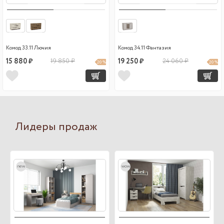
Комод 33.11 Лючия
Комод 34.11 Фантазия
15 880 ₽
19 850 ₽
19 250 ₽
24 060 ₽
20 %
20 %
Лидеры продаж
new
wow