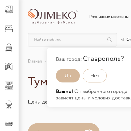
Гостиная
Розничные магазины
Спальня
С
Детская
Ставрополь?
Ваш город:
Главная
Каталог товаров
Гостиная
Тумбы под
Прихожая
Да
Нет
Тумбы под телеви
Кухня
Важно!
От выбранного города
зависят цены и условия доставк
Цены действительны на 07.08.2026 и указа
Офис
Мягкая