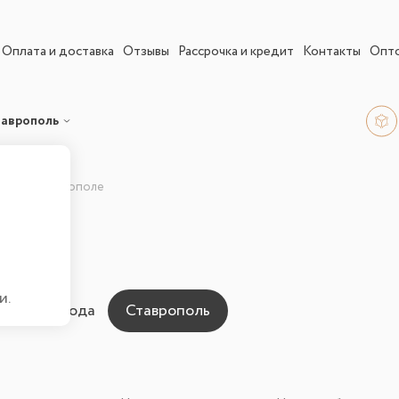
Оплата и доставка
Отзывы
Рассрочка и кредит
Контакты
Опт
таврополь
 ТВ в Ставрополе
зор
и.
ны для города